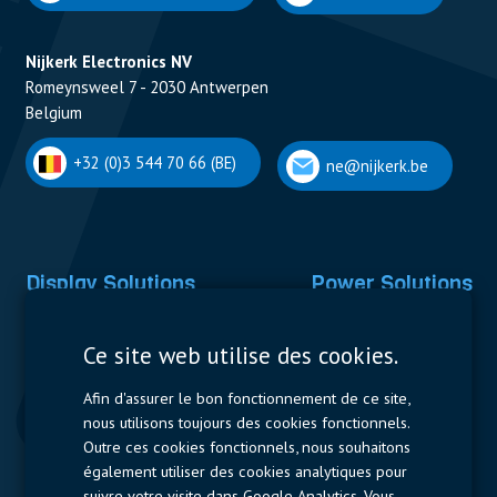
Nijkerk Electronics NV
Romeynsweel 7 - 2030 Antwerpen
Belgium
+32 (0)3 544 70 66 (BE)
ne@nijkerk.be
Display Solutions
Power Solutions
Displays
Capacitors
Ce site web utilise des cookies.
Contactors & Fuses
Afin d'assurer le bon fonctionnement de ce site,
Measurement
nous utilisons toujours des cookies fonctionnels.
Outre ces cookies fonctionnels, nous souhaitons
Resistors
également utiliser des cookies analytiques pour
suivre votre visite dans Google Analytics. Vous