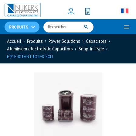
Resistors
(781)
Shunt Resistor
(781)
PRODUITS
Accueil
Produits
Power Solutions
Capacitors
Aluminium electrolytic Capacitors
Snap-in Type
E91F401VNT102MC50U