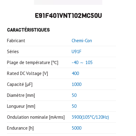
E91F401VNT102MC50U
CARACTÉRISTIQUES
Fabricant
Chemi-Con
Séries
U91F
Plage de température [℃]
-40 ～ 105
Rated DC Voltage [V]
400
Capacité [μF]
1000
Diamètre [mm]
50
Longueur [mm]
50
Ondulation nominale [mArms]
3900(105°C/120Hz)
Endurance [h]
5000