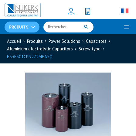
Resistors
(781)
Shunt Resistor
(781)
PRODUITS
Accueil
Produits
Power Solutions
Capacitors
Aluminium electrolytic Capacitors
Screw type
E33F501CPN272MEA5Q