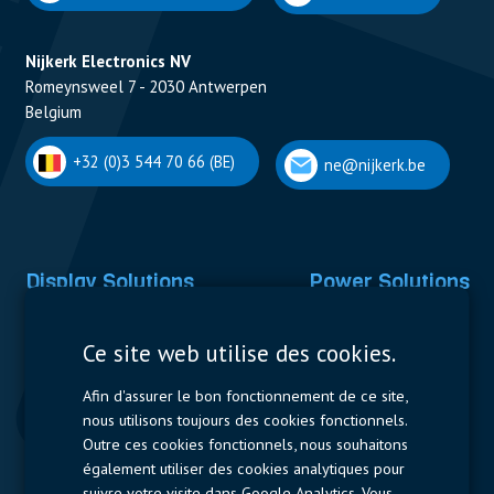
Nijkerk Electronics NV
Romeynsweel 7 - 2030 Antwerpen
Belgium
+32 (0)3 544 70 66 (BE)
ne@nijkerk.be
Display Solutions
Power Solutions
Displays
Capacitors
Ce site web utilise des cookies.
Contactors & Fuses
Afin d'assurer le bon fonctionnement de ce site,
Measurement
nous utilisons toujours des cookies fonctionnels.
Outre ces cookies fonctionnels, nous souhaitons
Resistors
également utiliser des cookies analytiques pour
suivre votre visite dans Google Analytics. Vous