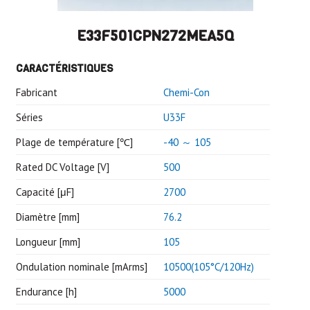
E33F501CPN272MEA5Q
CARACTÉRISTIQUES
Fabricant
Chemi-Con
Séries
U33F
Plage de température [℃]
-40 ～ 105
Rated DC Voltage [V]
500
Capacité [μF]
2700
Diamètre [mm]
76.2
Longueur [mm]
105
Ondulation nominale [mArms]
10500(105°C/120Hz)
Endurance [h]
5000