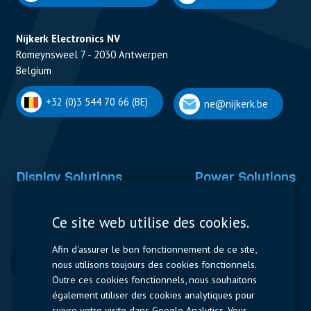
Nijkerk Electronics NV
Romeynsweel 7 - 2030 Antwerpen
Belgium
+32 (0)3 544 70 66 (BE)
ne@nijkerk.be
Display Solutions
Power Solutions
Displays
Capacitors
Ce site web utilise des cookies.
Contactors & Fuses
Afin d'assurer le bon fonctionnement de ce site,
Measurement
nous utilisons toujours des cookies fonctionnels.
Outre ces cookies fonctionnels, nous souhaitons
Resistors
également utiliser des cookies analytiques pour
suivre votre visite dans Google Analytics. Vous