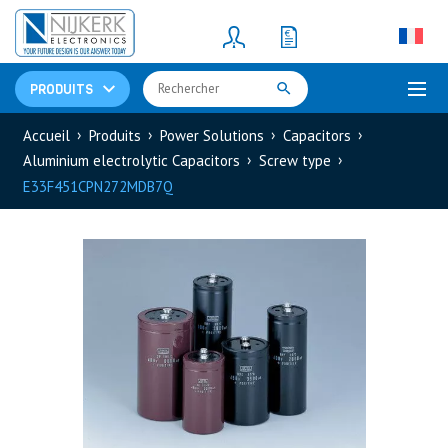
Resistors
(781)
Shunt Resistor
(781)
PRODUITS
Accueil
Produits
Power Solutions
Capacitors
Aluminium electrolytic Capacitors
Screw type
E33F451CPN272MDB7Q