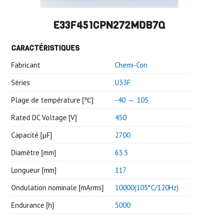
E33F451CPN272MDB7Q
CARACTÉRISTIQUES
Fabricant
Chemi-Con
Séries
U33F
Plage de température [℃]
-40 ～ 105
Rated DC Voltage [V]
450
Capacité [μF]
2700
Diamètre [mm]
63.5
Longueur [mm]
117
Ondulation nominale [mArms]
10000(105°C/120Hz)
Endurance [h]
5000