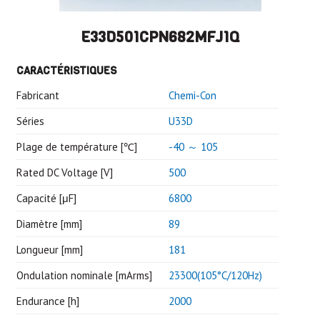
E33D501CPN682MFJ1Q
CARACTÉRISTIQUES
Fabricant
Chemi-Con
Séries
U33D
Plage de température [℃]
-40 ～ 105
Rated DC Voltage [V]
500
Capacité [μF]
6800
Diamètre [mm]
89
Longueur [mm]
181
Ondulation nominale [mArms]
23300(105°C/120Hz)
Endurance [h]
2000