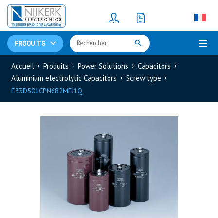
Resistors
(781)
Shunt Resistor
(781)
PRODUITS
Accueil
Produits
Power Solutions
Capacitors
Aluminium electrolytic Capacitors
Screw type
E33D501CPN682MFJ1Q