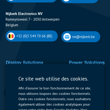
Nijkerk Electronics NV
Romeynsweel 7 - 2030 Antwerpen
Belgium
+32 (0)3 544 70 66 (BE)
ne@nijkerk.be
Display Solutions
Power Solutions
Displays
Capacitors
Ce site web utilise des cookies.
Contactors & Fuses
Afin d'assurer le bon fonctionnement de ce site,
Measurement
nous utilisons toujours des cookies fonctionnels.
Outre ces cookies fonctionnels, nous souhaitons
Resistors
également utiliser des cookies analytiques pour
suivre votre visite dans Google Analytics. Vous