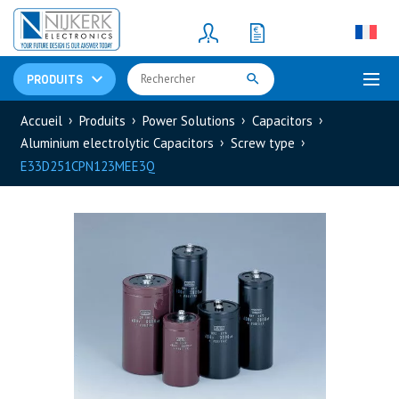
Resistors
(781)
Shunt Resistor
(781)
PRODUITS
Accueil
Produits
Power Solutions
Capacitors
Aluminium electrolytic Capacitors
Screw type
E33D251CPN123MEE3Q