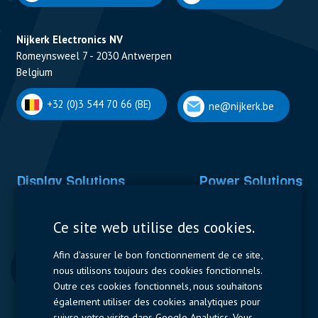
Nijkerk Electronics NV
Romeynsweel 7 - 2030 Antwerpen
Belgium
+32 (0)3 544 70 66 (BE)
ne@nijkerk.be
Display Solutions
Power Solutions
Displays
Capacitors
Ce site web utilise des cookies.
Contactors & Fuses
Afin d'assurer le bon fonctionnement de ce site,
Measurement
nous utilisons toujours des cookies fonctionnels.
Outre ces cookies fonctionnels, nous souhaitons
Resistors
également utiliser des cookies analytiques pour
suivre votre visite dans Google Analytics. Vous