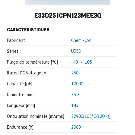
E33D251CPN123MEE3Q
CARACTÉRISTIQUES
Fabricant
Chemi-Con
Séries
U33D
Plage de température [℃]
-40 ～ 105
Rated DC Voltage [V]
250
Capacité [μF]
12000
Diamètre [mm]
76.2
Longueur [mm]
143
Ondulation nominale [mArms]
22900(105°C/120Hz)
Endurance [h]
2000