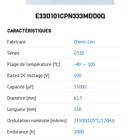
E33D101CPN333MDD0Q
CARACTÉRISTIQUES
Fabricant
Chemi-Con
Séries
U33D
Plage de température [℃]
-40 ～ 105
Rated DC Voltage [V]
100
Capacité [μF]
33000
Diamètre [mm]
63.5
Longueur [mm]
130
Ondulation nominale [mArms]
23300(105°C/120Hz)
Endurance [h]
2000