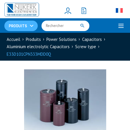
Resistors
(781)
Shunt Resistor
(781)
PRODUITS
Accueil
Produits
Power Solutions
Capacitors
Aluminium electrolytic Capacitors
Screw type
E33D101CPN333MDD0Q