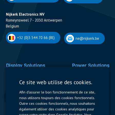
Nijkerk Electronics NV
Romeynsweel 7 - 2030 Antwerpen
Belgium
+32 (0)3 544 70 66 (BE)
ne@nijkerk.be
Display Solutions
Power Solutions
Displays
Capacitors
Ce site web utilise des cookies.
Contactors & Fuses
Afin d'assurer le bon fonctionnement de ce site,
Measurement
nous utilisons toujours des cookies fonctionnels.
Outre ces cookies fonctionnels, nous souhaitons
Resistors
également utiliser des cookies analytiques pour
suivre votre visite dans Google Analytics. Vous