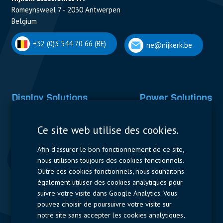
Romeynsweel 7 - 2030 Antwerpen
Belgium
+32 (0)3 544 70 66 (BE)
ne@nijkerk.be
Display Solutions
Power Solutions
Displays
Capacitors
Ce site web utilise des cookies.
Contactors & Fuses
Afin d'assurer le bon fonctionnement de ce site,
Measurement
nous utilisons toujours des cookies fonctionnels.
Outre ces cookies fonctionnels, nous souhaitons
Resistors
également utiliser des cookies analytiques pour
suivre votre visite dans Google Analytics. Vous
Accès rapide
pouvez choisir de poursuivre votre visite sur
notre site sans accepter les cookies analytiques,
Profil de l’entreprise
Fournisseurs
Jobs
Contact