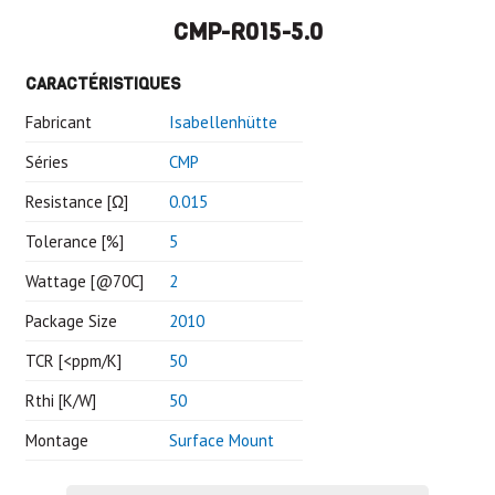
CMP-R015-5.0
CARACTÉRISTIQUES
Fabricant
Isabellenhütte
Séries
CMP
Resistance [Ω]
0.015
Tolerance [%]
5
Wattage [@70C]
2
Package Size
2010
TCR [<ppm/K]
50
Rthi [K/W]
50
Montage
Surface Mount