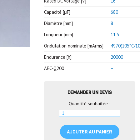
Rated DC Voltage [V]
16
Capacité [μF]
680
Diamètre [mm]
8
Longueur [mm]
11.5
Ondulation nominale [mArms]
4970(105°C/10
Endurance [h]
20000
AEC-Q200
–
DEMANDER UN DEVIS
Quantité souhaitée :
AJOUTER AU PANIER