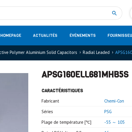
Measurement
(32)
DC Energy Meters
(3)
EVCC (Electric Vehicle Communication Controller)
(1)
Shunt based measurement modules CAN
(28)
HOMEPAGE
ACTUALITÉS
ÉVÉNEMENTS
FOURNISSE
tive Polymer Aluminium Solid Capacitors
Radial Leaded
APSG16
APSG160ELL681MHB5S
CARACTÉRISTIQUES
Fabricant
Chemi-Con
Séries
PSG
Plage de température [℃]
-55 ～ 105