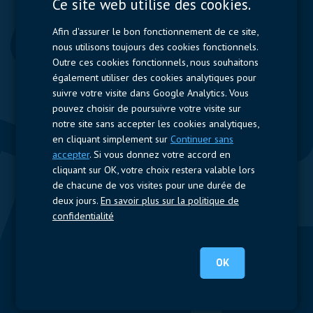
Ce site web utilise des cookies.
Contactors & Fuses
Afin d'assurer le bon fonctionnement de ce site,
Measurement
nous utilisons toujours des cookies fonctionnels.
Outre ces cookies fonctionnels, nous souhaitons
Resistors
également utiliser des cookies analytiques pour
suivre votre visite dans Google Analytics. Vous
Accès rapide
pouvez choisir de poursuivre votre visite sur
notre site sans accepter les cookies analytiques,
Profil de l’entreprise
Fournisseurs
Jobs
Contact
en cliquant simplement sur
Continuer sans
accepter
. Si vous donnez votre accord en
Suivez-nous
cliquant sur OK, votre choix restera valable lors
de chacune de vos visites pour une durée de
LinkedIn
deux jours.
En savoir plus sur la politique de
confidentialité
© 2025 Nijkerk Electronics |
Mentions légales
-
Politique de vie
privée
OK