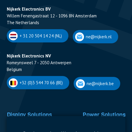
Nijkerk Electronics BV
Willem Fenengastraat 12 - 1096 BN Amsterdam
The Netherlands
+ 31 20 504 14 24 (NL)
ne@nijkerk.nl
Nijkerk Electronics NV
Romeynsweel 7 - 2030 Antwerpen
Belgium
+32 (0)3 544 70 66 (BE)
ne@nijkerk.be
Display Solutions
Power Solutions
Displays
Capacitors