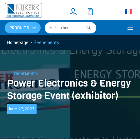
Resistors
(781)
Shunt Resistor
(781)
PRODUITS
›
Homepage
Événements
ÉVÉNEMENTS
Power Electronics & Energy
Storage Event (exhibitor)
June 27, 2023