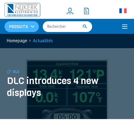
Resistors
(781)
Shunt Resistor
(781)
PRODUITS
›
Homepage
Actualités
DLC
DLC introduces 4 new
displays