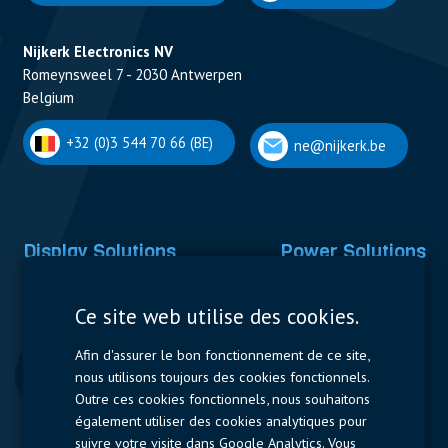
Nijkerk Electronics NV
Romeynsweel 7 - 2030 Antwerpen
Belgium
+32 (0)3 544 70 66 (BE)
ne@nijkerk.be
Display Solutions
Power Solutions
Displays
Capacitors
Ce site web utilise des cookies.
Contactors & Fuses
Afin d'assurer le bon fonctionnement de ce site,
Measurement
nous utilisons toujours des cookies fonctionnels.
Outre ces cookies fonctionnels, nous souhaitons
Resistors
également utiliser des cookies analytiques pour
suivre votre visite dans Google Analytics. Vous