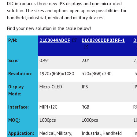
DLC introduces three new IPS displays and one micro-oled
solution. The sizes and options open up new possibilities for
handheld, industrial, medical and military devices.
Find your new solution in the table below!
P/N:
DLC0049ADOF
DLC0200DDP03RF-1
D
Size:
0.49″
2.0″
2
Resolution:
1920x(RGB)x1080
320x(RGB)x240
3
Display
Micro-OLED
IPS
I
Mode:
Interface:
MIPI+I2C
RGB
R
MOQ:
1000pcs
1000pcs
1
Application:
Medical, Military,
Industrial, Handheld
I