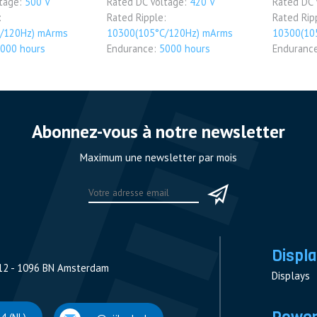
ltage:
500 V
Rated DC Voltage:
420 V
Rated DC 
:
Rated Ripple:
Rated Rip
/120Hz) mArms
10300(105°C/120Hz) mArms
10300(10
000 hours
Endurance:
5000 hours
Enduranc
Abonnez-vous à notre newsletter
Maximum une newsletter par mois
Displa
12 - 1096 BN Amsterdam
Displays