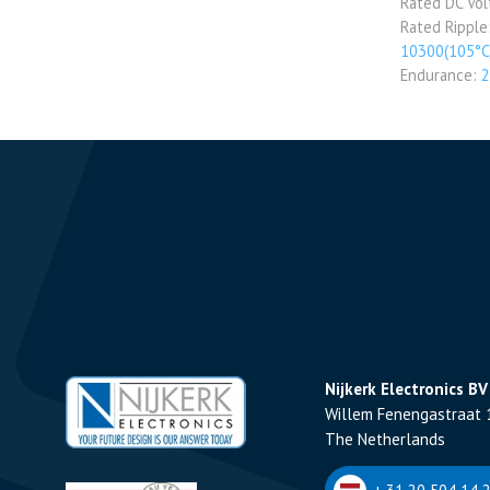
Rated DC Vo
Rated Ripple
10300(105°C
Endurance:
2
Nijkerk Electronics BV
Willem Fenengastraat 
The Netherlands