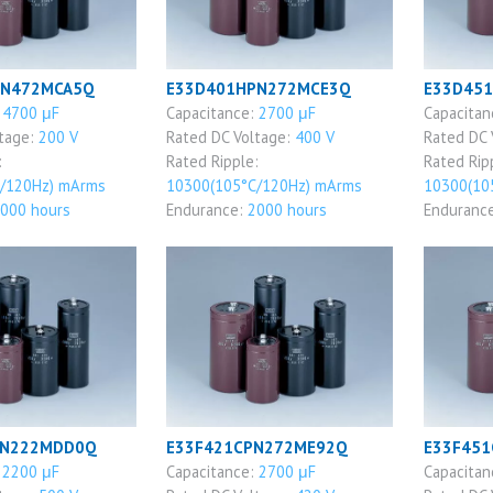
PN472MCA5Q
E33D401HPN272MCE3Q
E33D45
:
4700 μF
Capacitance:
2700 μF
Capacitan
ltage:
200 V
Rated DC Voltage:
400 V
Rated DC 
:
Rated Ripple:
Rated Rip
/120Hz) mArms
10300(105°C/120Hz) mArms
10300(10
000 hours
Endurance:
2000 hours
Enduranc
PN222MDD0Q
E33F421CPN272ME92Q
E33F45
:
2200 μF
Capacitance:
2700 μF
Capacitan