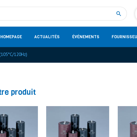
Measurement
(32)
DC Energy Meters
(3)
EVCC (Electric Vehicle Communication Controller)
(1)
Shunt based measurement modules CAN
(28)
HOMEPAGE
ACTUALITÉS
ÉVÉNEMENTS
FOURNISSE
(105°C/120Hz)
tre produit