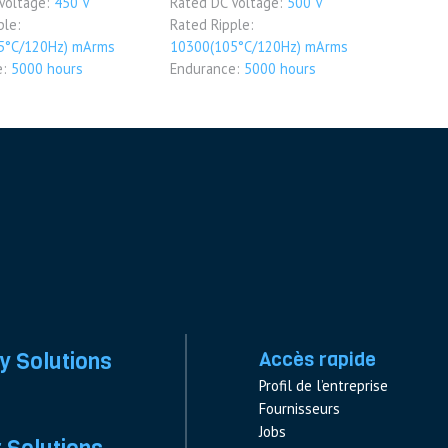
Voltage:
450 V
Rated DC Voltage:
500 V
ple:
Rated Ripple:
5°C/120Hz) mArms
10300(105°C/120Hz) mArms
e:
5000 hours
Endurance:
5000 hours
y Solutions
Accès rapide
Profil de l’entreprise
Fournisseurs
Jobs