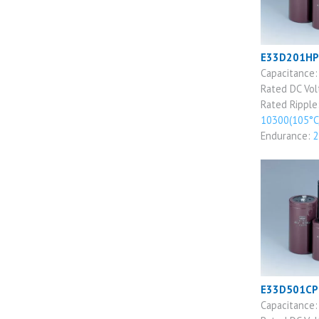
E33D201H
Capacitance
Rated DC Vo
Rated Ripple
10300(105°C
Endurance:
2
E33D501C
Capacitance