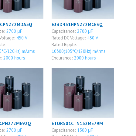
1CPN272MDA5Q
E33D451HPN272MCE3Q
ce:
2700 μF
Capacitance:
2700 μF
Voltage:
450 V
Rated DC Voltage:
450 V
ple:
Rated Ripple:
5°C/120Hz) mArms
10300(105°C/120Hz) mArms
e:
2000 hours
Endurance:
2000 hours
1CPN272ME92Q
ETOR501CTN152ME79M
ce:
2700 μF
Capacitance:
1500 μF